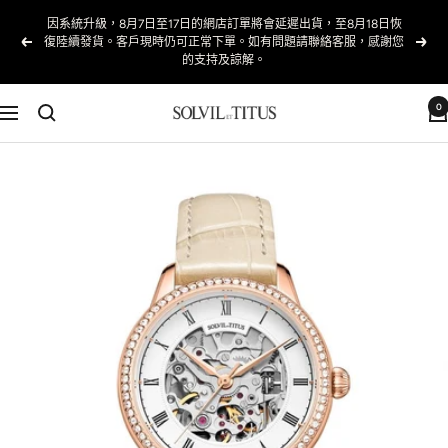
跳
至
以
下
內
前
一
容
的
個
0
Solvil
導
et
航
Titus
Taiwan