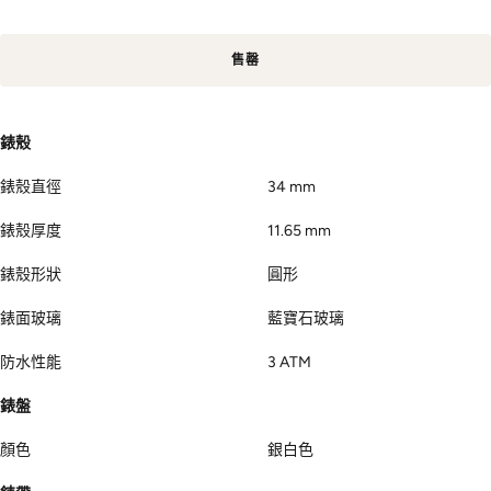
售罄
錶殼
錶殼直徑
34 mm
錶殼厚度
11.65 mm
錶殼形狀
圓形
錶面玻璃
藍寶石玻璃
防水性能
3 ATM
錶盤
顏色
銀白色
錶帶