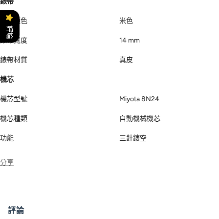
錶帶顏色
米色
評論
錶帶寬度
14 mm
錶帶材質
真皮
機芯
機芯型號
Miyota 8N24
機芯種類
自動機械機芯
功能
三針鏤空
分享
評論