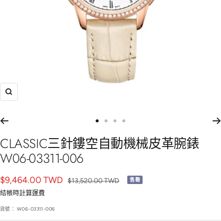
放
大
前
前
前
前
往
往
往
往
CLASSIC三針鏤空自動機械皮革腕錶
幻
幻
幻
幻
W06-03311-006
燈
燈
燈
燈
片
片
片
片
銷
$9,464.00 TWD
正
$13,520.00 TWD
售罄
1
2
3
4
常
售
結帳時
計算運費
價
價
貨號：
W06-03311-006
格
格