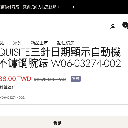
）
下
一
個
0
錶
系列
新品上市
超值精選
XQUISITE三針日期顯示自動機
不鏽鋼腕錶 W06-03274-002
188.00 TWD
正
$10,720.00 TWD
售罄
常
計算運費
價
W06-03274-002
格
售罄