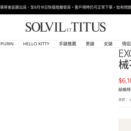
📢 父親節限時優惠 | 男裝滿 $6000 減 $600，滿 $8000 減 $900（限量版除外
Solvil
et
Titus
PURIN
HELLO KITTY
手錶推薦
男錶
女錶
情侶
Taiwan
E
械
銷
$6,
結帳時
售
貨號：
價
格