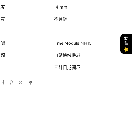
寬度
14 mm
材質
不鏽鋼
評論
型號
Time Module NH15
種類
自動機械機芯
三針日期顯示