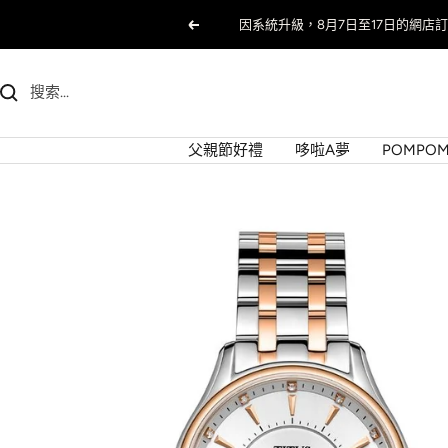
跳
以
至
前
內
的
容
父親節好禮
哆啦A夢
POMPOM