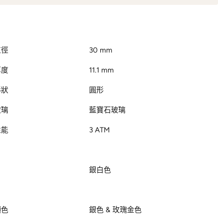
直徑
30 mm
厚度
11.1 mm
形狀
圓形
玻璃
藍寶石玻璃
性能
3 ATM
銀白色
顏色
銀色 & 玫瑰金色