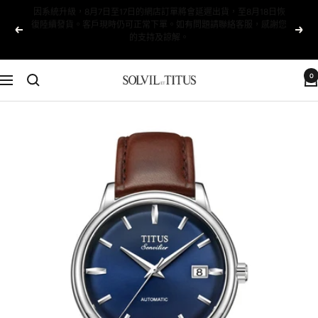
跳
📢 父親節限時優惠 | 男裝滿 $6000 減 $600，滿 $8000 減
至
以
下
$900（限量版除外）
內
前
一
容
的
個
0
Solvil
導
et
航
Titus
Taiwan