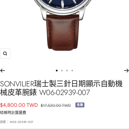
放
大
前
前
前
前
往
往
往
往
SONVILIER瑞士製三針日期顯示自動機
幻
幻
幻
幻
械皮革腕錶 W06-02939-007
燈
燈
燈
燈
片
片
片
片
銷
$4,800.00 TWD
正
$17,520.00 TWD
售罄
1
2
3
4
常
售
結帳時
計算運費
價
價
貨號：
W06-02939-007
格
格