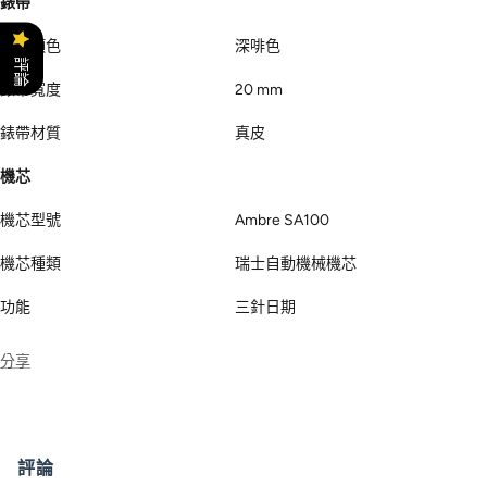
錶帶顏色
深啡色
評論
錶帶寬度
20 mm
錶帶材質
真皮
機芯
機芯型號
Ambre SA100
機芯種類
瑞士自動機械機芯
功能
三針日期
分享
評論