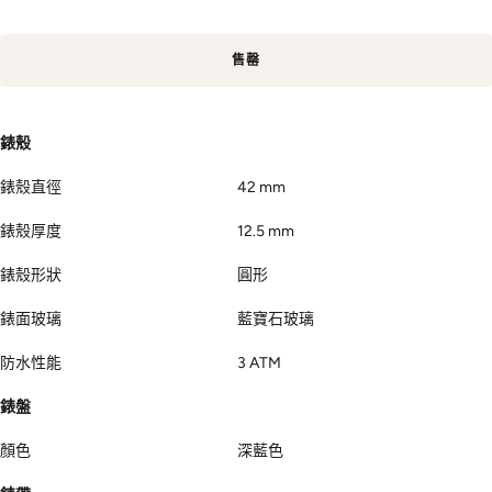
售罄
錶殼
錶殼直徑
42 mm
錶殼厚度
12.5 mm
錶殼形狀
圓形
錶面玻璃
藍寶石玻璃
防水性能
3 ATM
錶盤
顏色
深藍色
錶帶