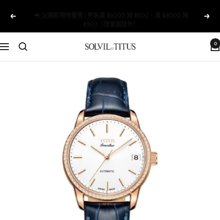
跳
📢 父親節限時優惠 | 男裝滿 $6000 減 $600，滿 $8000 減
至
以
下
$900（限量版除外）
內
前
一
容
的
個
0
Solvil
導
et
航
Titus
Taiwan