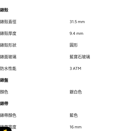
錶殼
錶殼直徑
31.5 mm
錶殼厚度
9.4 mm
錶殼形狀
圓形
錶面玻璃
藍寶石玻璃
防水性能
3 ATM
錶盤
顏色
銀白色
錶帶
錶帶顏色
藍色
錶帶寬度
16 mm