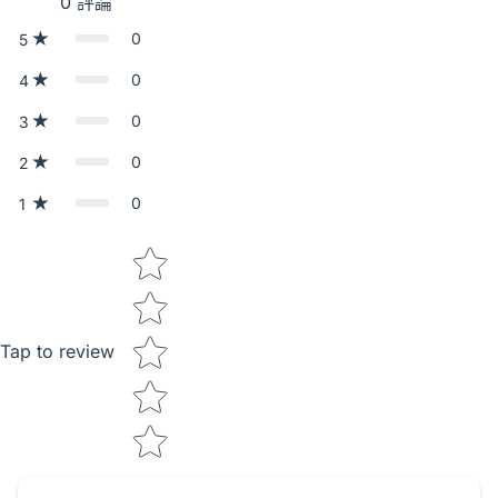
0
評論
0
5
0
4
0
3
0
2
0
1
Star rating
Tap to review