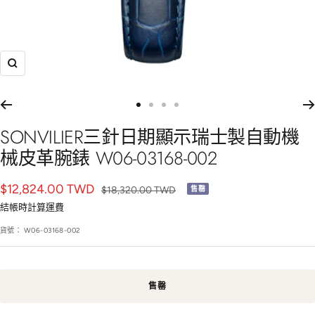
放
大
前
前
前
前
往
往
往
往
SONVILIER三針日期顯示瑞士製自動機
幻
幻
幻
幻
械皮革腕錶 W06-03168-002
燈
燈
燈
燈
片
片
片
片
銷
$12,824.00 TWD
正
$18,320.00 TWD
售罄
1
2
3
4
常
售
結帳時
計算運費
價
價
貨號：
W06-03168-002
格
格
售罄