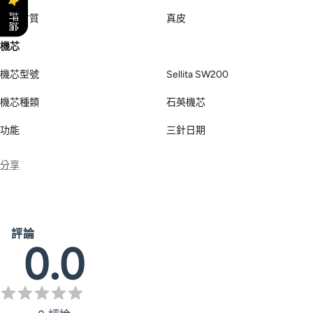
評論
錶帶材質
真皮
機芯
機芯型號
Sellita SW200
機芯種類
石英機芯
功能
三針日期
分享
評論
0.0