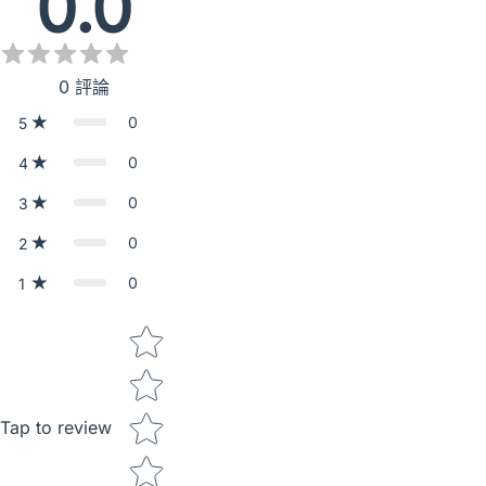
0.0
0
評論
0
5
0
4
0
3
0
2
0
1
Star rating
Tap to review