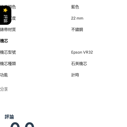
錶帶顏色
藍色
評論
錶帶寬度
22 mm
錶帶材質
不鏽鋼
機芯
機芯型號
Epson VR32
機芯種類
石英機芯
功能
計時
分享
評論