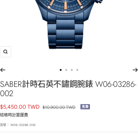
放
大
前
前
前
前
往
往
往
往
SABER計時石英不鏽鋼腕錶 W06-03286-
幻
幻
幻
幻
002
燈
燈
燈
燈
片
片
片
片
銷
$5,450.00 TWD
正
$10,900.00 TWD
售罄
1
2
3
4
常
售
結帳時
計算運費
價
價
貨號：
W06-03286-002
格
格