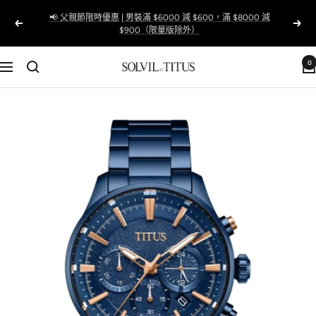
跳
📢 父親節限時優惠 | 男裝滿 $6000 減 $600，滿 $8000 減
至
以
下
$900（限量版除外）
內
前
一
容
的
個
0
Solvil
導
et
航
Titus
Taiwan