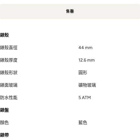
售罄
錶殼
錶殼直徑
44 mm
錶殼厚度
12.6 mm
錶殼形狀
圓形
錶面玻璃
礦物玻璃
防水性能
5 ATM
錶盤
顏色
藍色
錶帶