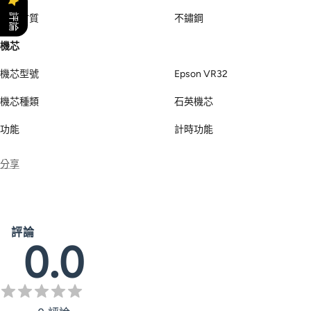
評論
錶帶材質
不鏽鋼
機芯
機芯型號
Epson VR32
機芯種類
石英機芯
功能
計時功能
分享
評論
0.0