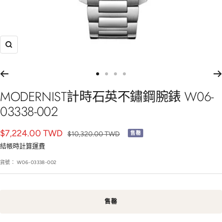
放
大
前
前
前
前
往
往
往
往
MODERNIST計時石英不鏽鋼腕錶 W06-
幻
幻
幻
幻
03338-002
燈
燈
燈
燈
片
片
片
片
銷
$7,224.00 TWD
正
$10,320.00 TWD
售罄
1
2
3
4
常
售
結帳時
計算運費
價
價
貨號：
W06-03338-002
格
格
售罄