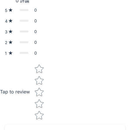
0
評論
0
5
0
4
0
3
0
2
0
1
Star rating
Tap to review