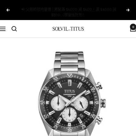
跳
📢 父親節限時優惠 | 男裝滿 $6000 減 $600，滿 $8000 減
至
以
下
$900（限量版除外）
內
前
一
容
的
個
0
Solvil
導
et
航
Titus
Taiwan