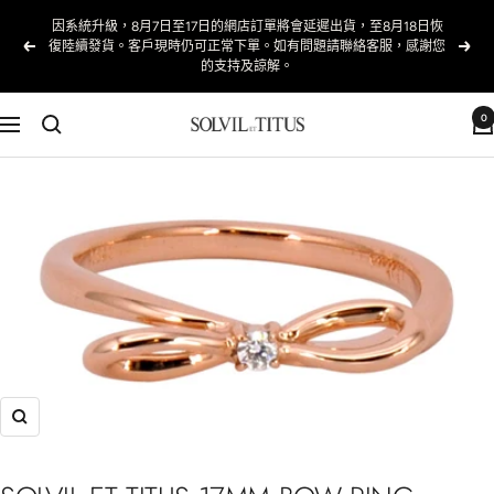
跳
因系統升級，8月7日至17日的網店訂單將會延遲出貨，至8月18日恢
至
復陸續發貨。客戶現時仍可正常下單。如有問題請聯絡客服，感謝您
以
下
的支持及諒解。
內
前
一
容
的
個
0
Solvil
導
et
航
Titus
Taiwan
放
大