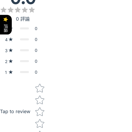
0
評論
評論
0
5
0
4
0
3
0
2
0
1
Star rating
Tap to review