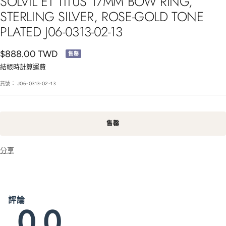
SOLVIL ET TITUS 17MM BOW RING,
STERLING SILVER, ROSE-GOLD TONE
PLATED J06-0313-02-13
銷
$888.00 TWD
售罄
售
結帳時
計算運費
價
貨號：
J06-0313-02-13
格
售罄
分享
評論
0.0