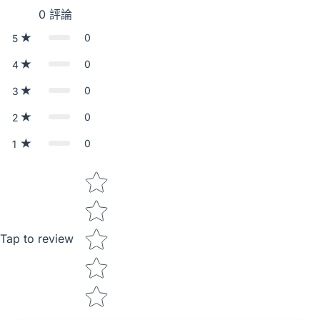
0
評論
0
5
0
4
0
3
0
2
0
1
Star rating
Tap to review