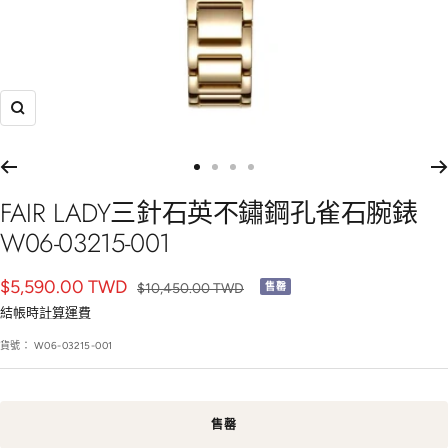
放
大
前
前
前
前
往
往
往
往
FAIR LADY三針石英不鏽鋼孔雀石腕錶
幻
幻
幻
幻
W06-03215-001
燈
燈
燈
燈
片
片
片
片
銷
$5,590.00 TWD
正
$10,450.00 TWD
售罄
1
2
3
4
常
售
結帳時
計算運費
價
價
貨號：
W06-03215-001
格
格
售罄