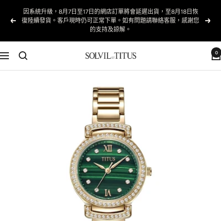
跳
📢 父親節限時優惠 | 男裝滿 $6000 減 $600，滿 $8000 減
至
以
下
$900（限量版除外）
內
前
一
容
的
個
0
Solvil
導
et
航
Titus
Taiwan