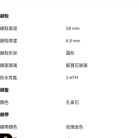
錶殼
錶殼直徑
28 mm
錶殼厚度
6.9 mm
錶殼形狀
圓形
錶面玻璃
藍寶石玻璃
防水性能
3 ATM
錶盤
顏色
孔雀石
錶帶
錶帶顏色
玫瑰金色
錶帶寬度
12 mm