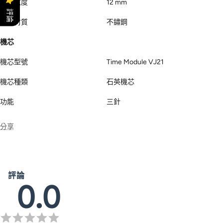
評論
錶帶材質
不鏽鋼
機芯
機芯型號
Time Module VJ21
機芯種類
石英機芯
功能
三針
分享
評論
0.0