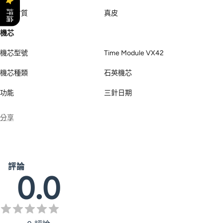
評論
錶帶材質
真皮
機芯
機芯型號
Time Module VX42
機芯種類
石英機芯
功能
三針日期
分享
評論
0.0