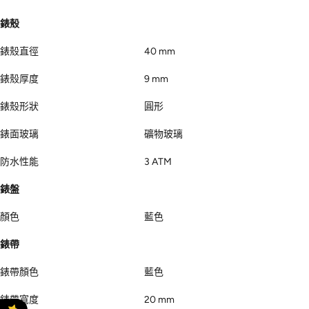
錶殼
錶殼直徑
40 mm
錶殼厚度
9 mm
錶殼形狀
圓形
錶面玻璃
礦物玻璃
防水性能
3 ATM
錶盤
顏色
藍色
錶帶
錶帶顏色
藍色
錶帶寬度
20 mm