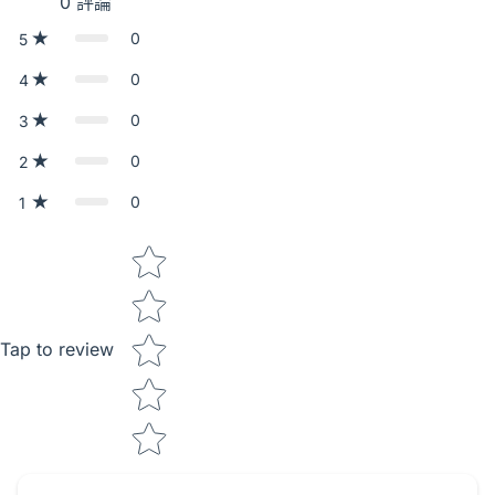
0
評論
0
5
0
4
0
3
0
2
0
1
Star rating
Tap to review