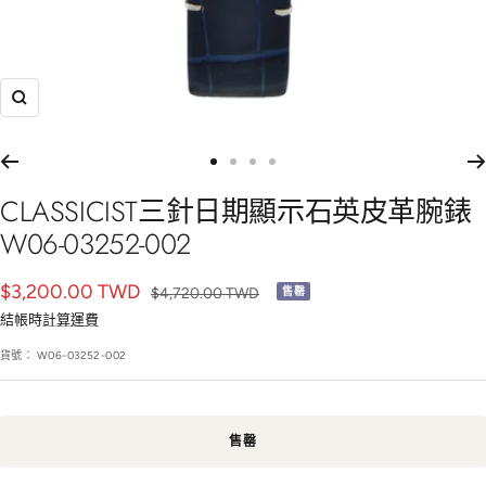
放
大
前
前
前
前
往
往
往
往
CLASSICIST三針日期顯示石英皮革腕錶
幻
幻
幻
幻
W06-03252-002
燈
燈
燈
燈
片
片
片
片
銷
$3,200.00 TWD
正
$4,720.00 TWD
售罄
1
2
3
4
常
售
結帳時
計算運費
價
價
貨號：
W06-03252-002
格
格
售罄