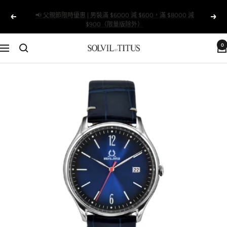
跳
📢 父親節限時優惠 | 男裝滿 $6000 減 $600，滿 $8000 減
至
以
下
$900（限量版除外）
內
前
一
容
的
個
0
Solvil
導
et
航
Titus
Taiwan