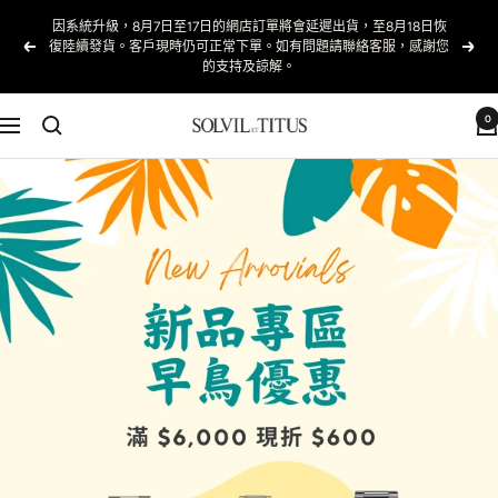
跳
因系統升級，8月7日至17日的網店訂單將會延遲出貨，至8月18日恢
至
復陸續發貨。客戶現時仍可正常下單。如有問題請聯絡客服，感謝您
以
下
內
的支持及諒解。
前
一
容
的
個
0
Solvil
導
et
航
Titus
Taiwan