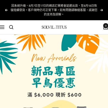
跳
因系統升級，8月7日至17日的網店訂單將會延遲出貨，至8月18日恢
至
復陸續發貨。客戶現時仍可正常下單。如有問題請聯絡客服，感謝您
以
下
內
的支持及諒解。
前
一
容
的
個
0
Solvil
導
et
航
Titus
Taiwan